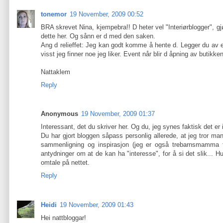
tonemor
19 November, 2009 00:52
BRA skrevet Nina, kjempebra!! D heter vel "Interiørblogger", g
dette her. Og sånn er d med den saken.
Ang d relieffet: Jeg kan godt komme å hente d. Legger du av et
visst jeg finner noe jeg liker. Event når blir d åpning av butikke
Nattaklem
Reply
Anonymous
19 November, 2009 01:37
Interessant, det du skriver her. Og du, jeg synes faktisk det e
Du har gjort bloggen såpass personlig allerede, at jeg tror m
sammenligning og inspirasjon (jeg er også trebarnsmamma 
antydninger om at de kan ha "interesse", for å si det slik...
omtale på nettet.
Reply
Heidi
19 November, 2009 01:43
Hei nattbloggar!