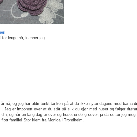
her!
 for lenge nå, kjenner jeg.....
t år nå, og jeg har aldri tenkt tanken på at du ikke nyter dagene med barna din
 i. Jeg er imponert over at du står på slik du gjør med huset og følger dr
n din, og når en lang dag er over og huset endelig sover, ja da setter jeg me
 flott familie! Stor klem fra Monica i Trondheim.