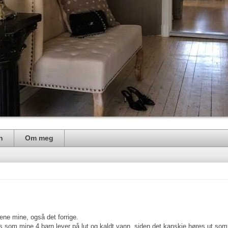
n
Om meg
ene mine, også det forrige.
s som mine 4 barn lever på lut og kaldt vann, siden det kanskje høres ut som 