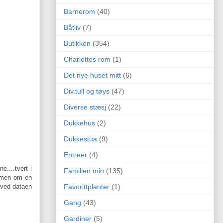
Barnerom
(40)
Båtliv
(7)
Butikken
(354)
Charlottes rom
(1)
Det nye huset mitt
(6)
Div.tull og tøys
(47)
Diverse stæsj
(22)
Dukkehus
(2)
Dukkestua
(9)
Entreer
(4)
e....tvert i
Familien min
(135)
ømmen om en
Favorittplanter
(1)
g ved dataen
Gang
(43)
Gardiner
(5)