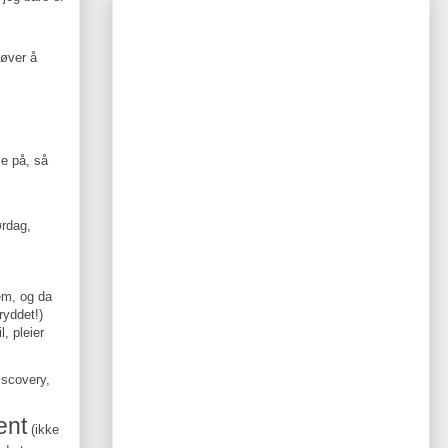
røver å
se på, så
ørdag,
em, og da
ryddet!)
, pleier
iscovery,
ent
(ikke